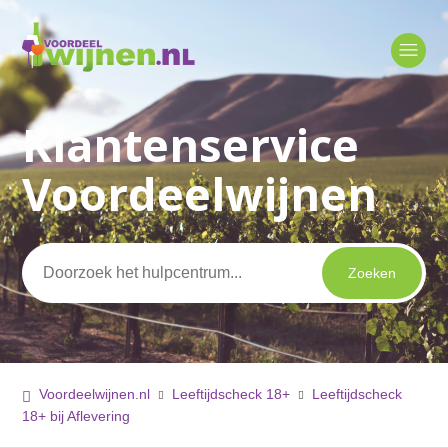
Klantenservice
Zoeken
Voordeelwijnen
Voordeelwijnen.nl
Leeftijdscheck 18+
Leeftijdscheck
18+ bij Aflevering